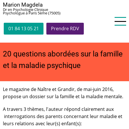
Aller
Marion Magdela
Dr en Psychologie Clinique
au
Psychologue à Paris 5ème (75005)
contenu
principal
01 84 13 05 21
Prendre RDV
20 questions abordées sur la famille
et la maladie psychique
Le magazine de Naître et Grandir, de mai-juin 2016,
propose un dossier sur la famille et la maladie mentale.
A travers 3 thèmes, l'auteur répond clairement aux
interrogations des parents concernant leur maladie et
leurs relations avec leur(s) enfant(s):